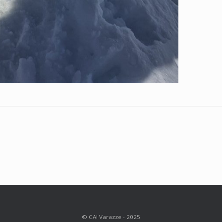
© CAI Varazze - 2025