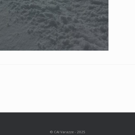
© CAI Varazze - 2025