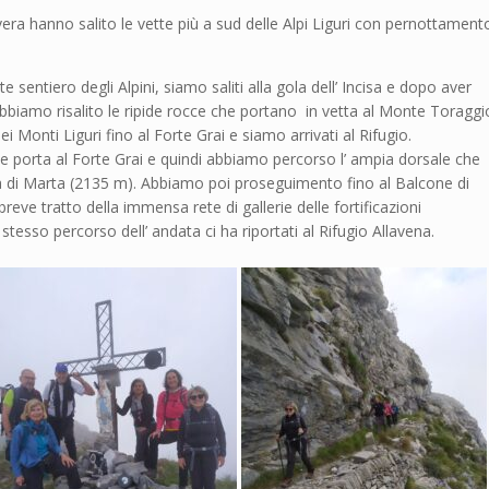
vera hanno salito le vette più a sud delle Alpi Liguri con pernottament
sentiero degli Alpini, siamo saliti alla gola dell’ Incisa e dopo aver
 abbiamo risalito le ripide rocce che portano in vetta al Monte Toraggi
i Monti Liguri fino al Forte Grai e siamo arrivati al Rifugio.
he porta al Forte Grai e quindi abbiamo percorso l’ ampia dorsale che
ma di Marta (2135 m). Abbiamo poi proseguimento fino al Balcone di
reve tratto della immensa rete di gallerie delle fortificazioni
 stesso percorso dell’ andata ci ha riportati al Rifugio Allavena.