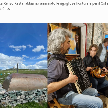
 Renzo Resta, abbiamo ammirato le rigogliose fioriture e per il Coll
c Cassin.