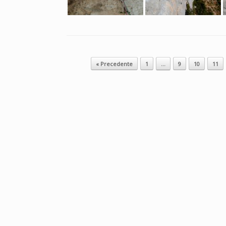
Navigazione articolo
« Precedente
1
…
9
10
11