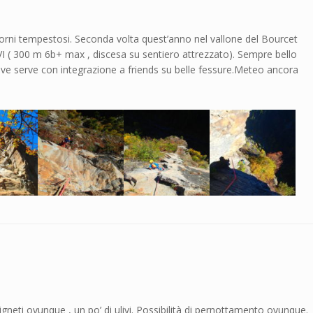
giorni tempestosi. Seconda volta quest’anno nel vallone del Bourcet
 ( 300 m 6b+ max , discesa su sentiero attrezzato). Sempre bello
 dove serve con integrazione a friends su belle fessure.Meteo ancora
Vigneti ovunque , un po’ di ulivi. Possibilità di pernottamento ovunque.