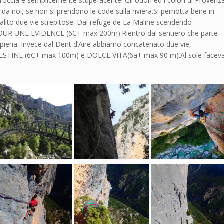
ccia è semplicemente stupefacente! Gli odori ed i colori di Provenz
o da noi, se non si prendono le code sulla riviera.Si pernotta bene in
ito due vie strepitose. Dal refuge de La Maline scendendo
POUR UNE EVIDENCE (6C+ max 200m).Rientro dal sentiero che parte
 piena. Invece dal Dent d’Aire abbiamo concatenato due vie,
ESTINE (6C+ max 100m) e DOLCE VITA(6a+ max 90 m).Al sole facev