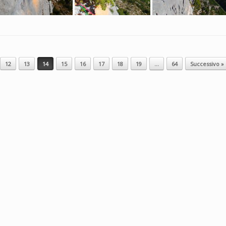
12
13
14
15
16
17
18
19
…
64
Successivo »