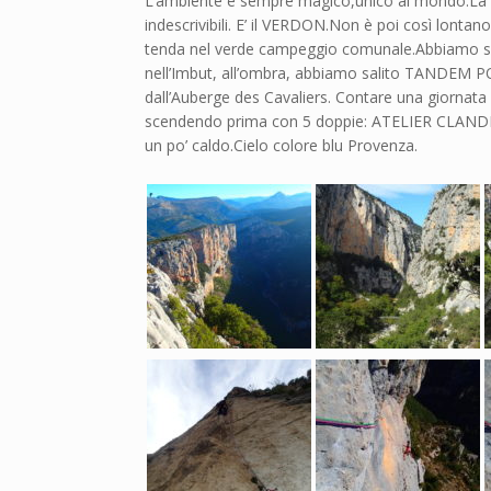
L’ambiente è sempre magico,unico al mondo.La ro
indescrivibili. E’ il VERDON.Non è poi così lontan
tenda nel verde campeggio comunale.Abbiamo sal
nell’Imbut, all’ombra, abbiamo salito TANDEM 
dall’Auberge des Cavaliers. Contare una giornata
scendendo prima con 5 doppie: ATELIER CLAND
un po’ caldo.Cielo colore blu Provenza.