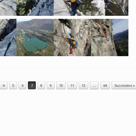
4
5
6
7
8
9
10
11
12
…
64
Successivo »