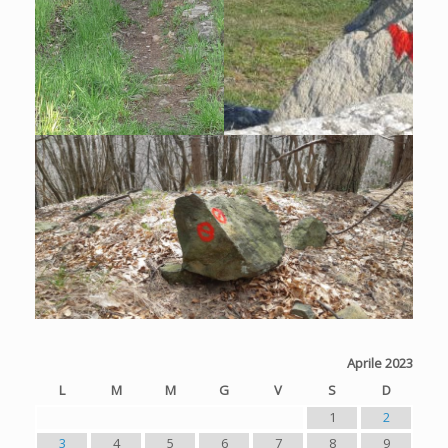
Aprile 2023
L
M
M
G
V
S
D
1
2
3
4
5
6
7
8
9