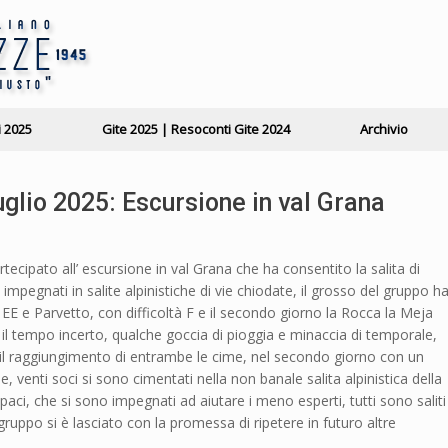
i 2025
Gite 2025 | Resoconti Gite 2024
Archivio
lio 2025: Escursione in val Grana
artecipato all’ escursione in val Grana che ha consentito la salita di
impegnati in salite alpinistiche di vie chiodate, il grosso del gruppo h
à EE e Parvetto, con difficoltà F e il secondo giorno la Rocca la Meja
il tempo incerto, qualche goccia di pioggia e minaccia di temporale,
 il raggiungimento di entrambe le cime, nel secondo giorno con un
venti soci si sono cimentati nella non banale salita alpinistica della
paci, che si sono impegnati ad aiutare i meno esperti, tutti sono saliti
 gruppo si è lasciato con la promessa di ripetere in futuro altre