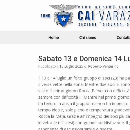
Home
Chi siamo
Contatt
Sabato 13 e Domenica 14 Lug
Pubblicato il
15 Luglio 2025
di
Roberto Venturino
Il 13 e 14 luglio un folto gruppo di soci (23) ha p
diverse vette nella zona. Mentre due soci si sono 
salito: il primo giorno Rocca Parvo, con difficolt
sempre con difficoltà F. Mentre nel primo giorno 
ha tenuto in ansia il gruppo ma non ha impedito
tempo ideale, sole pieno e temperatura gradevole, 
Rocca la Meja. Grazie all’ impegno dei soci più ca
in vetta (e ridiscesi) con grande soddisfazione. Il
esperienze di escursioni simile a questa.