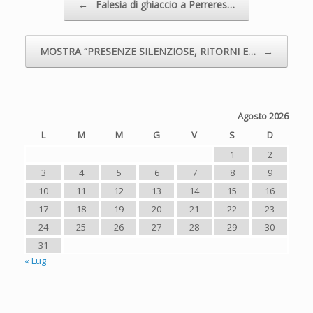
←
Falesia di ghiaccio a Perreres…
MOSTRA “PRESENZE SILENZIOSE, RITORNI E…
→
Agosto 2026
L
M
M
G
V
S
D
1
2
3
4
5
6
7
8
9
10
11
12
13
14
15
16
17
18
19
20
21
22
23
24
25
26
27
28
29
30
31
« Lug