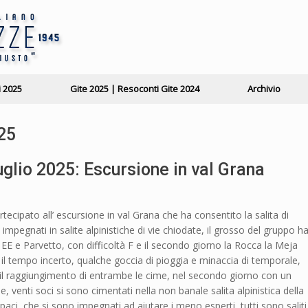
i 2025
Gite 2025 | Resoconti Gite 2024
Archivio
25
lio 2025: Escursione in val Grana
artecipato all’ escursione in val Grana che ha consentito la salita di
impegnati in salite alpinistiche di vie chiodate, il grosso del gruppo h
à EE e Parvetto, con difficoltà F e il secondo giorno la Rocca la Meja
il tempo incerto, qualche goccia di pioggia e minaccia di temporale,
 il raggiungimento di entrambe le cime, nel secondo giorno con un
venti soci si sono cimentati nella non banale salita alpinistica della
paci, che si sono impegnati ad aiutare i meno esperti, tutti sono saliti