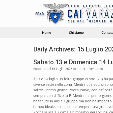
Home
Chi siamo
Contatt
Daily Archives:
15 Luglio 20
Sabato 13 e Domenica 14 Lug
Pubblicato il
15 Luglio 2025
di
Roberto Venturino
Il 13 e 14 luglio un folto gruppo di soci (23) ha p
diverse vette nella zona. Mentre due soci si sono 
salito: il primo giorno Rocca Parvo, con difficolt
sempre con difficoltà F. Mentre nel primo giorno 
ha tenuto in ansia il gruppo ma non ha impedito
tempo ideale, sole pieno e temperatura gradevole, 
Rocca la Meja. Grazie all’ impegno dei soci più ca