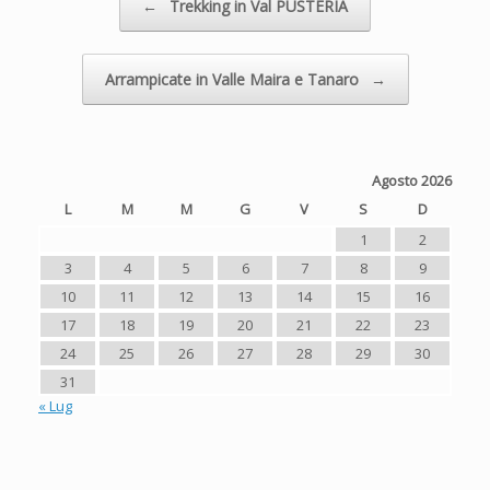
←
Trekking in Val PUSTERIA
Arrampicate in Valle Maira e Tanaro
→
Agosto 2026
L
M
M
G
V
S
D
1
2
3
4
5
6
7
8
9
10
11
12
13
14
15
16
17
18
19
20
21
22
23
24
25
26
27
28
29
30
31
« Lug