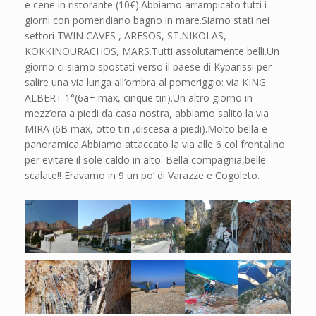
e cene in ristorante (10€).Abbiamo arrampicato tutti i
giorni con pomeridiano bagno in mare.Siamo stati nei
settori TWIN CAVES , ARESOS, ST.NIKOLAS,
KOKKINOURACHOS, MARS.Tutti assolutamente belli.Un
giorno ci siamo spostati verso il paese di Kyparissi per
salire una via lunga all’ombra al pomeriggio: via KING
ALBERT 1°(6a+ max, cinque tiri).Un altro giorno in
mezz’ora a piedi da casa nostra, abbiamo salito la via
MIRA (6B max, otto tiri ,discesa a piedi).Molto bella e
panoramica.Abbiamo attaccato la via alle 6 col frontalino
per evitare il sole caldo in alto. Bella compagnia,belle
scalate!! Eravamo in 9 un po’ di Varazze e Cogoleto.