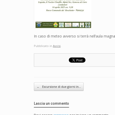
In caso di meteo avverso si terrà nell’aula magna
Pubblicato in
Avvisi
.
Navigazione articolo
←
Escursione di due giorni in…
Lascia un commento
Devi essere
connesso
per inviare un commento.