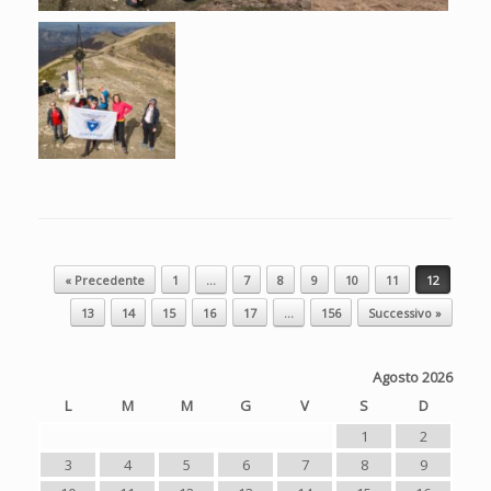
Navigazione articolo
« Precedente
1
…
7
8
9
10
11
12
13
14
15
16
17
…
156
Successivo »
Agosto 2026
L
M
M
G
V
S
D
1
2
3
4
5
6
7
8
9